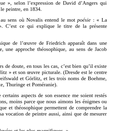
ique », selon l’expression de David d’Angers qui
le peintre, en 1834.
e, au sens où Novalis entend le mot
poésie
: « La
». C’est ce qui explique le titre de la présente
ique de l’œuvre de Friedrich apparaît dans une
ue, une approche théosophique, au sens de Jacob
 de doute, en tous les cas, c’est bien qu’il existe
itz » et son œuvre picturale. (Dresde est le centre
reifswald et Görlitz, et les trois noms de Boehme,
e, Thuringe et Poméranie).
certains aspects de son essence me soient restés
rons, moins parce que nous aimons les énigmes ou
que et théosophique permettent de comprendre la
 sa vocation de peintre aussi, ainsi que de mesurer
levées et les plus magnifiques. »