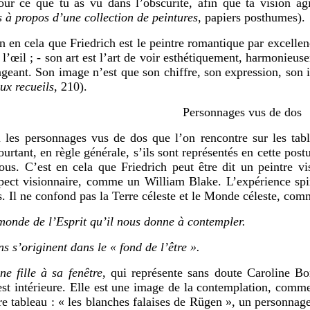
ur ce que tu as vu dans l’obscurité, afin que ta vision agis
 à propos d’une collection de peintures
, papiers posthumes
).
n en cela que Friedrich est le peintre romantique par excellen
 l’œil ; - son art est l’art de voir esthétiquement, harmonieus
eant. Son image n’est que son chiffre, son expression, son 
ux recueils
, 210).
Personnages vus de dos
sonnages vus de dos que l’on rencontre sur les tableau
ourtant, en règle générale, s’ils sont représentés en cette pos
ous. C’est en cela que Friedrich peut être dit un peintre v
pect visionnaire, comme un William Blake. L’expérience spiri
s. Il ne confond pas la Terre céleste et le Monde céleste, c
 monde de l’Esprit qu’il nous donne à contempler.
ns s’originent dans le « fond de l’être ».
ne fille à sa fenêtre
, qui représente sans doute Caroline Bo
est intérieure. Elle est une image de la contemplation, com
e tableau : « les blanches falaises de Rügen », un personnage