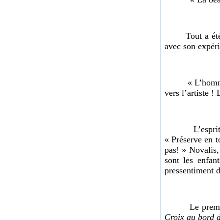
Tout a été dit 
avec son expéri
« L’homme
vers l’artiste ! 
L’esprit d’enf
« Préserve en to
pas! » Novalis,
sont les enfan
pressentiment d
Le premier de
Croix au bord d