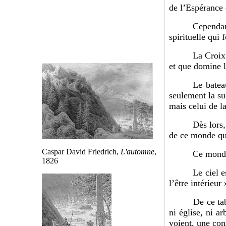
de l’Espérance 
Cependan
spirituelle qui
La Croix 
et que domine l
Le bate
seulement la suc
mais celui de l
Dès lors,
de ce monde qu’
Caspar David Friedrich,
L'automne
,
Ce monde
1826
Le ciel e
l’être intérieur 
De ce tableau,
ni église, ni a
voient, une con