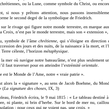
chrétiennes, ou la Lune, comme symbole du Christ, ou encore
t, si nous y prêtons attention, nous passons insensiblem
 forme le second degré de la symbolique de Friedrich.
sur le rivage qui figure notre monde terrestre, en marque aus
a Croix, n’est pas le monde terrestre, mais son « extension », 
au, symbole de l’âme
chrétienne
, qui s’éloigne en direction
cession des jours et des nuits, de la naissance à la mort, et l’
a Terre céleste, l’horizon
métaphysique
.
 la mer où navigue notre bateau/âme, n’est plus seulement une
il faut traverser pour en atteindre l’extrémité
orientale
.
 est le Monde de l’Ame, notre « vraie patrie ».
st alors la « signature », au sens de Jacob Boehme, du Monde 
» (
La signature des choses
, IX, 3)
 Friedrich écrira, le 9 mai 1815 : « Le tableau destiné à v
rbre, ni plante, ni brin d’herbe. Sur le bord de mer nu, caillo
solation ; pour ceux qui ne voient pas, une croix. »