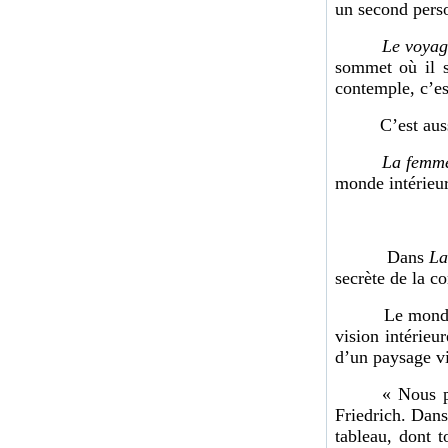
un second perso
Le voyag
sommet où il s
contemple, c’est
C’est aussi l’
La femme
monde intérieur
Dans
La
secrète de la co
Le monde qui e
vision intérieu
d’un paysage vi
« Nous p
Friedrich. Dan
tableau, dont 