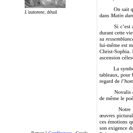
On sait que cet
L'automne
, détail
dans
Matin dan
Si c’est au te
durant cette vie
sa ressemblanc
lui-même est m
Christ-Sophia. 
ascension céles
La symbo
tableaux, pour b
regard de
l’hom
Novalis disait
de même le poè
Notre approch
œuvres pictural
ces émotions q
son exigence d