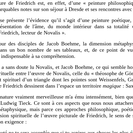
ure de Friedrich est, en effet, d’une « peinture philosoph
arquables notes sur son séjour à Dresde et ses rencontres avec 
 se présente l’évidence qu’il s’agit d’une peinture poétiqu
résentation de l'âme, du monde intérieur dans sa totalité 
Friedrich, lecteur de Novalis ».
our des disciples de Jacob Boehme, la dimension métaphys
dans un bon nombre de ses tableaux, et, de ce point de v
 indispensable à sa compréhension.
 a sans doute lu Novalis, et Jacob Boehme, ce qui semble hors
rituelle entre l’œuvre de Novalis, celle du « théosophe de Görl
 spirituel d’un triangle dont les pointes sont Weissenfels, G
e Friedrich dessinent dans l’espace un territoire
magique
: Sax
nature vraiment merveilleuse m'a ému intensément, bien que 
a Ludwig Tieck. Ce sont à ces aspects que nous nous attache
étaphysique, mais parce ces approches philosophique, poéti
sion spirituelle de l’œuvre picturale de Friedrich, le sens de
on exigence :
té ne te sera accordée que si tu aspires aux choses les plus é