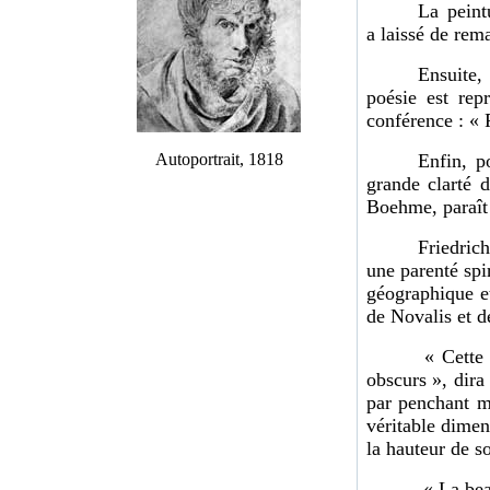
La peint
a laissé de rem
Ensuite,
poésie est rep
conférence : « 
Autoportrait, 1818
Enfin, p
grande clarté 
Boehme, paraît
Friedrich
une parenté spi
géographique et
de Novalis et d
« Cette 
obscurs », dir
par penchant m
véritable dimen
la hauteur de s
« La beau