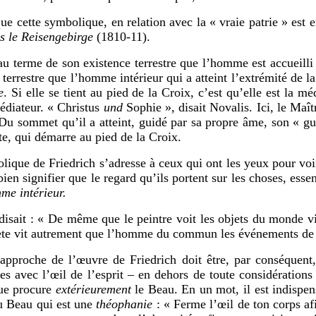
te symbolique, en relation avec la « vraie patrie » est expl
s le Reisengebirge
(1810-11).
rme de son existence terrestre que l’homme est accueilli pa
 terrestre que l’homme intérieur qui a atteint l’extrémité de l
e
. Si elle se tient au pied de la Croix, c’est qu’elle est la 
édiateur. « Christus
und
Sophie », disait Novalis. Ici, le Maît
Du sommet qu’il a atteint, guidé par sa propre âme, son « g
te, qui démarre au pied de la Croix.
lique de Friedrich s’adresse à ceux qui ont les yeux pour voi
ien signifier que le regard qu’ils portent sur les choses, essen
me intérieur.
 : « De même que le peintre voit les objets du monde visi
te vit autrement que l’homme du commun les événements de s
e de l’œuvre de Friedrich doit être, par conséquent, 
es avec l’œil de l’esprit – en dehors de toute considération
ue procure
extérieurement
le Beau. En un mot, il est indispe
u Beau qui est une
théophanie
: « Ferme l’œil de ton corps afi